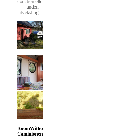
donation
eller
anden
udveksling
RoomWithoutRoof i
Caminionen'en