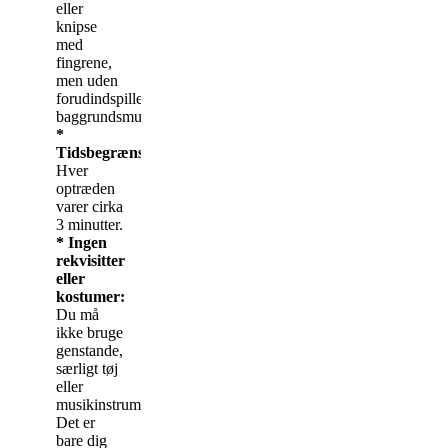
eller
knipse
med
fingrene,
men uden
forudindspillet
baggrundsmusik.
*
Tidsbegrænsning:
Hver
optræden
varer cirka
3 minutter.
* Ingen
rekvisitter
eller
kostumer:
Du må
ikke bruge
genstande,
særligt tøj
eller
musikinstrumenter.
Det er
bare dig