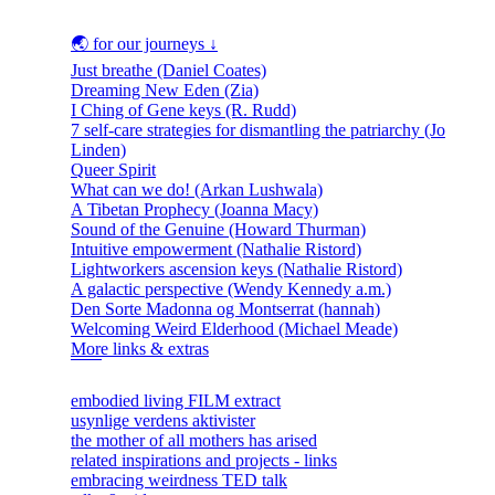
🌏 for our journeys ↓
Just breathe (Daniel Coates)
Dreaming New Eden (Zia)
I Ching of Gene keys (R. Rudd)
7 self-care strategies for dismantling the patriarchy (Jo
Linden)
Queer Spirit
What can we do! (Arkan Lushwala)
A Tibetan Prophecy (Joanna Macy)
Sound of the Genuine (Howard Thurman)
Intuitive empowerment (Nathalie Ristord)
Lightworkers ascension keys (Nathalie Ristord)
A galactic perspective (Wendy Kennedy a.m.)
Den Sorte Madonna og Montserrat (hannah)
Welcoming Weird Elderhood (Michael Meade)
More links & extras
embodied living FILM extract
usynlige verdens aktivister
the mother of all mothers has arised
related inspirations and projects - links
embracing weirdness TED talk