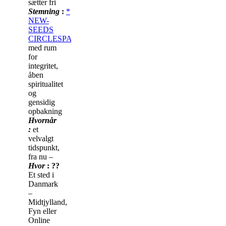
sætter fri
Stemning
:
*
NEW-
SEEDS
CIRCLESPACE
~
med rum
for
integritet,
åben
spiritualitet
og
gensidig
opbakning
Hvornår
:
et
velvalgt
tidspunkt,
fra nu –
Hvor
: ??
Et sted i
Danmark
–
Midtjylland,
Fyn eller
Online