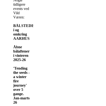
Nogle
tidligere
events ved
Vild
Væren:
BÅLSTEDER
i og
omkring
AARHUS
Åbne
bålaftener
i vinteren
2025-26
'Tending
the seeds -
a winter
fire
journey'
over 5
gange.
Jan-marts
26