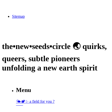
Sitemap
the•new•seeds•circle 🌏 quirks,
queers, subtle pioneers
unfolding a new earth spirit
Menu
🌤🏕✨️ a field for you ?