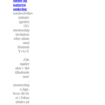
stedet og
naturen
omkring
seeds•of•the•new
initiativ
(gratis)
OG
mentorship
invitation
efter aftale
med
Hannah
Y•A•Y
Alle
møder
sker i 'det
tilladende
rum'
-
mentorship
o.lign,
hvor dit liv
er i fokus
aftales på