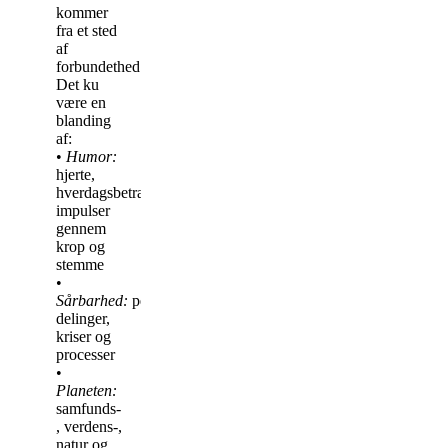
kommer
fra et sted
af
forbundethed.
Det ku
være en
blanding
af:
•
Humor:
hjerte,
hverdagsbetragtninger,
impulser
gennem
krop og
stemme
•
Sårbarhed:
personlige
delinger,
kriser og
processer
•
Planeten:
samfunds-
, verdens-,
natur og