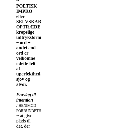
~
P
OETISK
IMPRO
eller
SELVSKABT
OPTRÆDEN
kropslige
udtryksformer
~ ord +
andet end
ord er
velkomne
i dette felt
af
uperfekthed,
sjov og
alvor.
Forslag til
intention
:
HEN
IMOD
FORBUNDETHED
~ at give
plads til
det, der