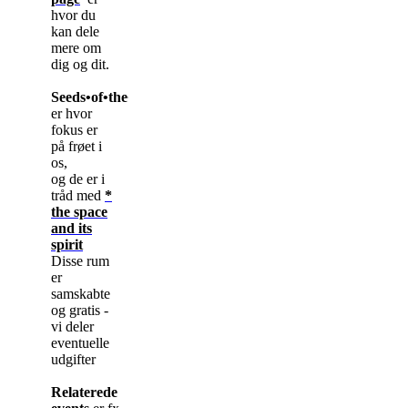
hvor du
kan dele
mere om
dig og dit.
Seeds•of•the•new initiativer
er hvor
fokus er
på frøet i
os,
og de er i
tråd med
*
the space
and its
spirit
Disse rum
er
samskabte
og gratis -
vi deler
eventuelle
udgifter
Relaterede