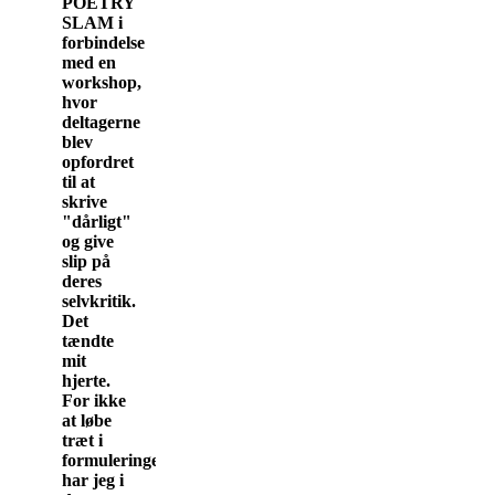
POETRY
SLAM i
forbindelse
med en
workshop,
hvor
deltagerne
blev
opfordret
til at
skrive
"dårligt"
og give
slip på
deres
selvkritik.
Det
tændte
mit
hjerte.
For ikke
at løbe
træt i
formuleringer,
har jeg i