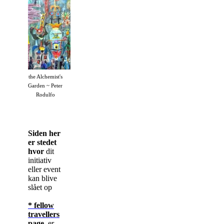
the Alchemist's
Garden ~ Peter
Rodulfo
Siden her
er stedet
hvor
dit
initiativ
eller event
kan blive
slået op
* fellow
travellers
page
er