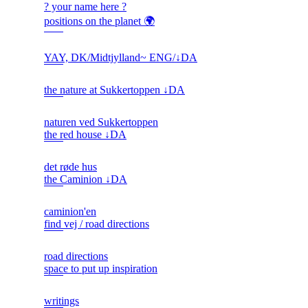
? your name here ?
positions on the planet 🌍
YAY, DK/Midtjylland~ ENG/↓DA
the nature at Sukkertoppen ↓DA
naturen ved Sukkertoppen
the red house ↓DA
det røde hus
the Caminion ↓DA
caminion'en
find vej / road directions
road directions
space to put up inspiration
writings