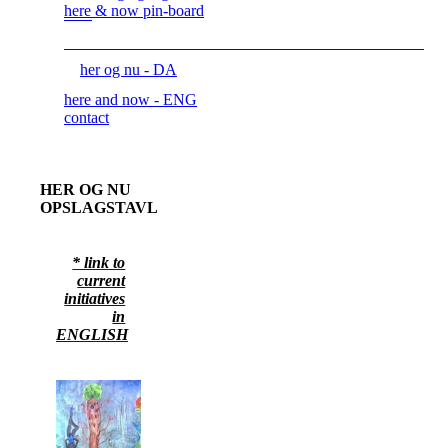
here & now pin-board
her og nu - DA
here and now - ENG
contact
HER OG NU
OPSLAGSTAVLE
* link to
current
initiatives
in
ENGLISH