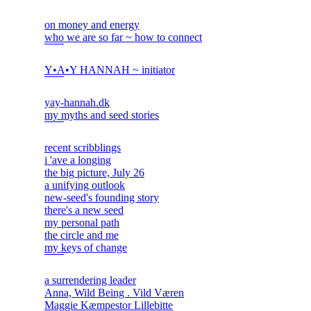
on money and energy
who we are so far ~ how to connect
Y•A•Y HANNAH ~ initiator
yay-hannah.dk
my myths and seed stories
recent scribblings
i 'ave a longing
the big picture, July 26
a unifying outlook
new-seed's founding story
there's a new seed
my personal path
the circle and me
my keys of change
a surrendering leader
Anna, Wild Being . Vild Væren
Maggie Kæmpestor Lillebitte