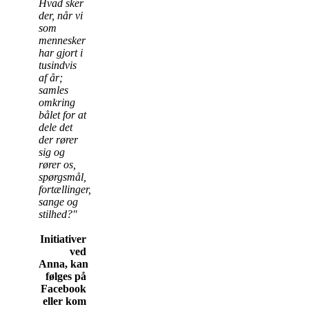
Hvad sker
der, når vi
som
mennesker
har gjort i
tusindvis
af år;
samles
omkring
bålet for at
dele det
der rører
sig og
rører os,
spørgsmål,
fortællinger,
sange og
stilhed?"
Initiativer
ved
Anna,
kan
følges på
Facebook
eller kom