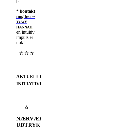
på.
* kontakt
mig her ~
Y•A•Y
HANNAH
en intuitiv
impuls er
nok!
☆ ☆ ☆
AKTUELLE
↓
INITIATIVER
☆
NÆRVÆRS
UDTRYK