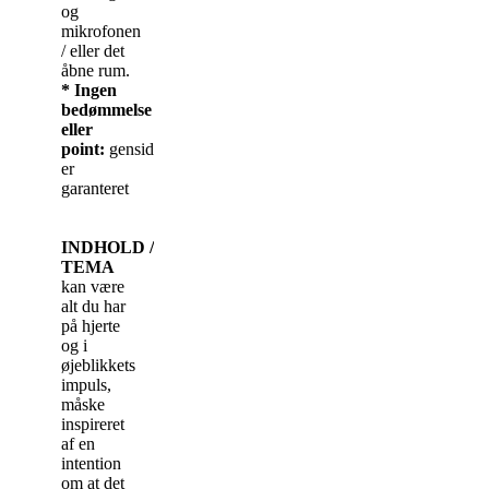
og
mikrofonen
/ eller det
åbne rum.
* Ingen
bedømmelse
eller
point:
gensidig
opbakning
er
g
aranteret
INDHOLD
/
TEMA
kan være
alt du har
på hjerte
og i
øjeblikkets
impuls,
måske
inspireret
af en
intention
om at det