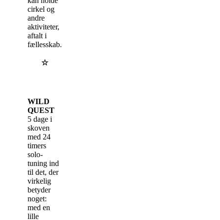
kan holde
cirkel og
andre
aktiviteter,
aftalt i
fællesskab.
☆
WILD
QUEST
5 dage i
skoven
med 24
timers
solo-
tuning ind
til det, der
virkelig
betyder
noget:
med en
lille