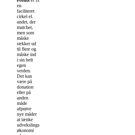
events
er fx
en
faciliteret
cirkel el.
andet, der
matcher,
men som
måske
rækker ud
til flere og
måske ind
i sin helt
egen
verden.
Det kan
være på
donation
eller på
anden
måde
afprøve
nye måder
at tænke
udvekslings
økonomi