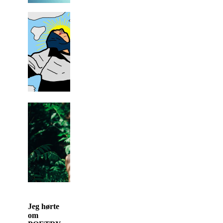
J
eg hørte
om