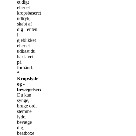
et digt
eller et
kropsbaseret
udtryk,
skabt af
dig - enten
i
øjeblikket
eller et
udkast du
har lavet
på
forhånd.
*
Kropslyde
og -
bevægelser:
Du kan
synge,
bruge ord,
stemme
lyde,
bevæge
dig,
beatboxe