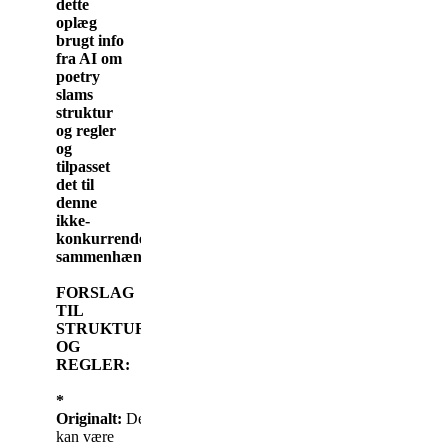
dette
oplæg
brugt info
fra AI om
poetry
slams
struktur
og regler
og
tilpasset
det til
denne
ikke-
konkurrende
sammenhæng.
FORSLAG
TIL
STRUKTUR
OG
REGLER:
*
Originalt:
Det
kan være