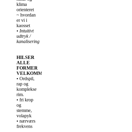
klima
orienteret
~ hvordan
er vi i
kaosset
• Intuitivt
udtryk /
kanalisering
HILSER
ALLE
FORMER
VELKOMMEN:
• Ordspil,
rap og
komplekse
rim.
• fri krop
og
stemme,
volapyk
• nærværs
frekvens