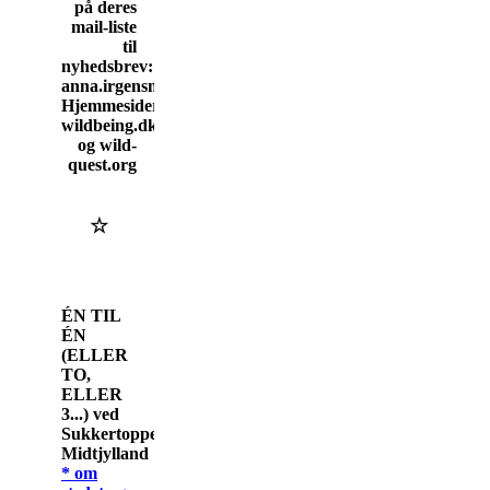
på deres
mail-liste
til
nyhedsbrev:
anna.irgensmoller@gmail.com
Hjemmesider:
wildbeing.dk
og wild-
quest.org
☆
ÉN TIL
ÉN
(ELLER
TO,
ELLER
3...) ved
Sukkertoppen,
Midtjylland
* om