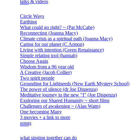
talks & videos
Circle Ways
Earthing
What could go right? ~ (Pat McCabe)
Reconnecting (Joanna Macy)
Climate crisis as a spiritual path (Joanna Macy)
Caring for our planet (C Armon)
Living with intention (Green Renaissance)
Simple relating tool (hannah)
Choose Again
Wisdom from a 96 year old
A Creative (Jacob Collier)
Two spirit people
Grounding for Lightseeds (New Earth Mystery School)
The power of silence (dr Joe Dispenza)
Meditative journey to the new "I" (Joe Dispenza)
Exploring our Shared Humanity ~ short films
Challenges of awakening ~ (Alan Watts)
One becoming Many
3 movies + a link to more
songs
what singing together can do